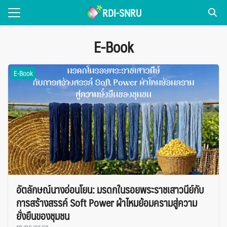
Skip
RDI-SNRU
to
Search
content
for:
E-Book
่วไป
E-Book
NEWS
แพร่งานวิจัย
รเผยแพร่
ice
อัตลักษณ์นางอ่อนโยน: มรดกในรอยพระราชเสาวนีย์กับ
การสร้างสรรค์ Soft Power ผ้าไหมย้อมครามสู่ความ
ยั่งยืนของชุมชน