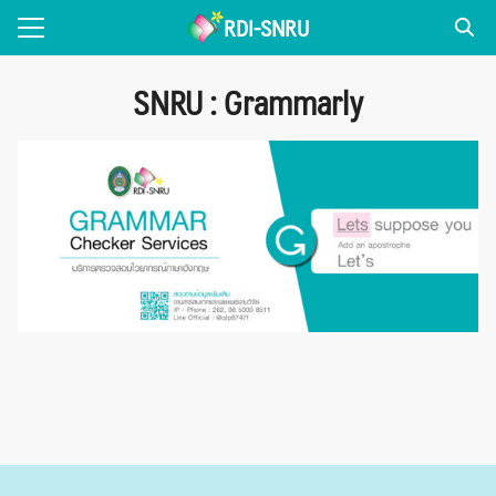
Skip
RDI-SNRU
to
Search
content
for:
SNRU : Grammarly
่วไป
NEWS
แพร่งานวิจัย
รเผยแพร่
ice